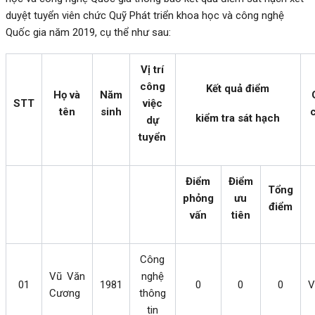
duyệt tuyển viên chức Quỹ Phát triển khoa học và công nghệ
Quốc gia năm
2019
, cụ thể như sau:
Vị trí
công
Kết quả
điểm
Họ và
Năm
STT
việc
tên
sinh
kiểm tra sát hạch
dự
tuyển
Điểm
Điểm
Tổng
phỏng
ưu
điểm
vấn
tiên
Công
Vũ Văn
nghệ
0
1
1981
0
0
0
V
Cương
thông
tin