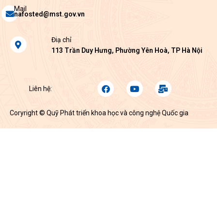
Envelope
Mail
nafosted@mst.gov.vn
Map-
Điạ chỉ
marker-
113 Trần Duy Hưng, Phường Yên Hoà, TP Hà Nội
alt
Facebook
Youtube
Mail-
Liên hệ:
bulk
Coryright © Quỹ Phát triển khoa học và công nghệ Quốc gia