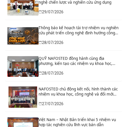
nghệ chiến lược và nghiên cứu ứng dụng
29/07/2026
Thông báo kế hoạch tài trợ nhiệm vụ nghiên
cứu phát triển công nghệ định hướng công
nghệ chiến lược năm 2026
28/07/2026
QUỸ NAFOSTED đồng hành cùng địa
phương, kiến tạo các nhiệm vụ khoa học,
công nghệ và đổi mới sáng tạo từ nhu cầu
28/07/2026
phát triển thực tiễn
NAFOSTED chủ động kết nối, hình thành các
nhiệm vụ khoa học, công nghệ và đổi mới
sáng tạo từ nhu cầu thực tiễn của tỉnh Ninh
27/07/2026
Bình
Việt Nam – Nhật Bản triển khai 5 nhiệm vụ
hợp tác nghiên cứu lĩnh vực bán dẫn