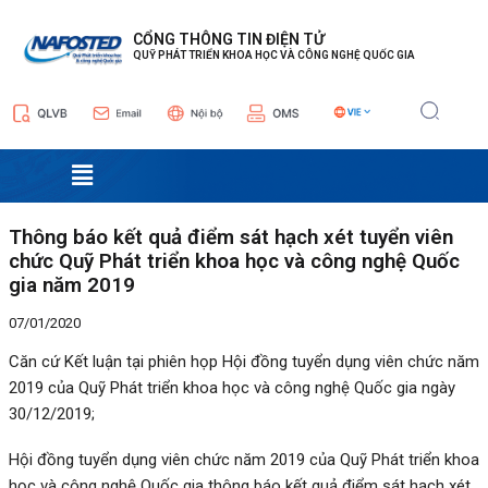
Nhảy
Điều
tới
hướng
CỔNG THÔNG TIN ĐIỆN TỬ
QUỸ PHÁT TRIỂN KHOA HỌC VÀ CÔNG NGHỆ QUỐC GIA
nội
bài
dung
viết
Menu
Thông báo kết quả điểm sát hạch xét tuyển viên
chức Quỹ Phát triển khoa học và công nghệ Quốc
gia năm 2019
07/01/2020
Căn cứ Kết luận tại phiên họp Hội đồng tuyển dụng viên chức
năm
2019 của Quỹ Phát triển khoa học và công nghệ Quốc gia
ngày
30/12/2019
;
Hội đồng
tuyển
dụng
viên chức năm 2019 của
Quỹ Phát triển khoa
học và công nghệ Quốc gia thông báo
kết quả điểm sát hạch xét