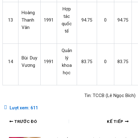
Hợp
Hoàng
tác
13
Thanh
1991
94.75
0
94.75
quốc
Vân
tế
Quản
Bùi Duy
lý
14
1991
83.75
0
83.75
Vương
khoa
học
Tin: TCCB (Lê Ngọc Bích)
Lượt xem:
611
TRƯỚC ĐÓ
KẾ TIẾP