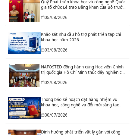
Quỹ Phát triển khoa học và công nghệ Quốc
gia tổ chức Lễ trao Bằng khen của Bộ trưởng
và danh hiệu thi đua cho các tập thể, cá
05/08/2026
nhân có thành tích xuất sắc
Khảo sát nhu cầu hỗ trợ phát triển tạp chí
khoa học năm 2026
03/08/2026
NAFOSTED đồng hành cùng Học viện Chính
trị quốc gia Hồ Chí Minh thúc đẩy nghiên cứu
khoa học, công nghệ và đổi mới sáng tạo
02/08/2026
Thông báo kế hoạch đặt hàng nhiệm vụ
khoa học, công nghệ và đổi mới sáng tạo
“Nghiên cứu khoa học tổng kết thi hành, đề
30/07/2026
xuất sửa đổi, bổ sung toàn diện Hiến pháp
năm 2013 đáp ứng yêu cầu phát triển đất
nước trong kỷ nguyên mới”
Định hướng phát triển vật lý gắn với công