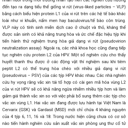
đến tạo ra dạng tiểu thể giống vi rút (virus-liked particles – VLP)
bằng cách biểu hiện protein L1 của vi rút trên các hệ tế bào khác
loài như vi khuẩn, nấm men hay baculovirus/tế bào côn trùng.
VLP này có tính sinh miễn dịch cao ở chuột và thỏ, kháng thể
được sản sinh có khả năng trung hòa và ức chế đặc hiệu týp khi
tiến hành thử nghiệm trung hòa giả dạng vi rút (pseudovirion
neutralization assay). Ngoài ra, các nhà khoa học cũng đang tiếp
tục nghiên cứu protein L2 của HPV. Một số nghiên cứu cho thấy
huyết thanh thu được ở các động vật thí nghiệm sau khi tiêm
peptit L2 có thể trung hòa chéo với nhiều giả dạng vi rút
(pseudovirus – PSV) của các týp HPV khác nhau. Các nhà nghiên
cứu hy vọng rằng vắc xin tái tổ hợp có cài gen mã hóa vùng L2
của vi rút HPV sẽ có khả năng ngừa nhiễm nhiều týp hơn và làm
giảm giá thành vắc xin so với việc phải bổ sung thêm các týp cho
vắc xin vùng L1. Hai vắc xin đang được lưu hành tại Việt Nam là
Cervarix (GSK) và Gardasil (MSD) mới chỉ chứa 4 kháng nguyên
của 4 týp 6, 11, 16 và 18. Trong nước hiện cũng chưa có cơ sở
nào tiến hành nghiên cứu sản xuất vắc xin phòng ung thư cổ tử