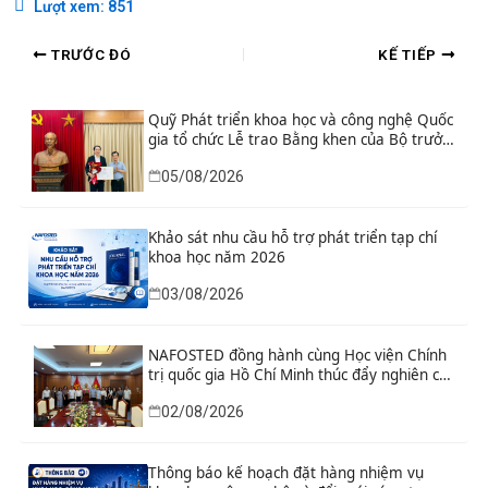
Lượt xem:
851
TRƯỚC ĐÓ
KẾ TIẾP
Quỹ Phát triển khoa học và công nghệ Quốc
gia tổ chức Lễ trao Bằng khen của Bộ trưởng
và danh hiệu thi đua cho các tập thể, cá
05/08/2026
nhân có thành tích xuất sắc
Khảo sát nhu cầu hỗ trợ phát triển tạp chí
khoa học năm 2026
03/08/2026
NAFOSTED đồng hành cùng Học viện Chính
trị quốc gia Hồ Chí Minh thúc đẩy nghiên cứu
khoa học, công nghệ và đổi mới sáng tạo
02/08/2026
Thông báo kế hoạch đặt hàng nhiệm vụ