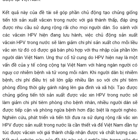
Kết quả này của đề tài sẽ góp phần chủ động tạo chủng giống
tiến tới sản xuất vắcxin trong nước với giá thành thấp, đáp ứng
được nhu cầu sử dụng rộng rãi cho mọi người dân. So sánh với
các vắcxin HPV hiện đang lưu hành, việc chủ động sản xuất
vắcxin HPV trong nước sẽ làm giảm chi phí sản xuất cho mỗi liều
vắc xin từ đó có được giá bán phù hợp với thu nhập của phần lớn
người dân Việt Nam. Ung thư cổ tử cung do HPV hiện nay là một
vấn đề của y tế công cộng tại Việt Nam với hàng ngàn người có
nguy cơ nhiễm bệnh và tử vong mỗi năm. Khi người dân bị nhiễm
bệnh, chi phí điều trị sẽ lớn gấp nhiều lần so với chi phí tiêm
phòng đồng thời gây gánh nặng lên gia đình và xã hội. Tạo được
chủng giống tiến tới sản xuất được vắc xin HPV trong nước sẽ
làm giảm chi phí tiêm phòng cho bệnh nhân, nhiều người dân sẽ
được tiếp cận và phòng ngừa bệnh hơn đặc biệt là người nghèo.
Nghiên cứu, phát triển và tiến tới đưa ra sử dụng rộng rãi vắc xin
HPV được sản xuất trong nước là cần thiết và để Việt Nam dần tự
túc được vắcxin với giá thành chấp nhận được và chất lượng cao.
Kết quả nghiên cứu của đề tài này có ý nghĩa lớn trong việc dự