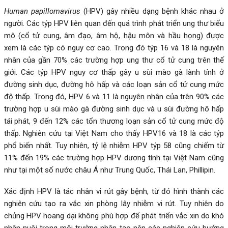
Human papillomavirus
(HPV) gây nhiều dạng bệnh khác nhau ở
người. Các týp HPV liên quan đến quá trình phát triển ung thư biểu
mô (cổ tử cung, âm đạo, âm hộ, hậu môn và hầu họng) được
xem là các týp có nguy cơ cao. Trong đó týp 16 và 18 là nguyên
nhân của gần 70% các trường hợp ung thư cổ tử cung trên thế
giới. Các týp HPV nguy cơ thấp gây u sùi mào gà lành tính ở
đường sinh dục, đường hô hấp và các loạn sản cổ tử cung mức
độ thấp. Trong đó, HPV 6 và 11 là nguyên nhân của trên 90% các
trường hợp u sùi mào gà đường sinh dục và u sùi đường hô hấp
tái phát, 9 đến 12% các tổn thương loạn sản cổ tử cung mức độ
thấp. Nghiên cứu tại Việt Nam cho thấy HPV16 và 18 là các týp
phổ biến nhất. Tuy nhiên, tỷ lệ nhiễm HPV týp 58 cũng chiếm từ
11% đến 19% các trường hợp HPV dương tính tại Việt Nam cũng
như tại một số nước châu Á như Trung Quốc, Thái Lan, Phillipin.
Xác định HPV là tác nhân vi rút gây bệnh, từ đó hình thành các
nghiên cứu tạo ra vắc xin phòng lây nhiễm vi rút. Tuy nhiên do
chủng HPV hoang dại không phù hợp để phát triển vắc xin do khó
nhân nuôi trong môi trường nhân tạo nên các nghiên cứu hướng