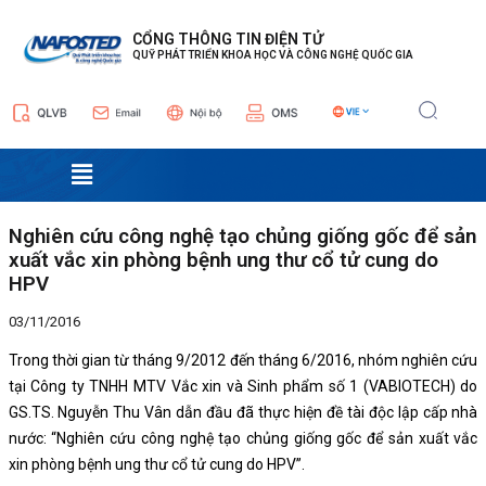
Nhảy
Điều
tới
hướng
CỔNG THÔNG TIN ĐIỆN TỬ
QUỸ PHÁT TRIỂN KHOA HỌC VÀ CÔNG NGHỆ QUỐC GIA
nội
bài
dung
viết
Menu
Nghiên cứu công nghệ tạo chủng giống gốc để sản
xuất vắc xin phòng bệnh ung thư cổ tử cung do
HPV
03/11/2016
Trong thời gian từ tháng 9/2012 đến tháng 6/2016, nhóm nghiên cứu
tại Công ty TNHH MTV Vắc xin và Sinh phẩm số 1 (VABIOTECH) do
GS.TS. Nguyễn Thu Vân dẫn đầu đã thực hiện đề tài độc lập cấp nhà
nước: “Nghiên cứu công nghệ tạo chủng giống gốc để sản xuất vắc
xin phòng bệnh ung thư cổ tử cung do HPV”.