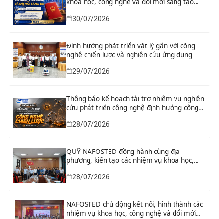
khoa học, công nghệ và đổi mới sáng tạo
“Nghiên cứu khoa học tổng kết thi hành, đề
30/07/2026
xuất sửa đổi, bổ sung toàn diện Hiến pháp
năm 2013 đáp ứng yêu cầu phát triển đất
nước trong kỷ nguyên mới”
Định hướng phát triển vật lý gắn với công
nghệ chiến lược và nghiên cứu ứng dụng
29/07/2026
Thông báo kế hoạch tài trợ nhiệm vụ nghiên
cứu phát triển công nghệ định hướng công
nghệ chiến lược năm 2026
28/07/2026
QUỸ NAFOSTED đồng hành cùng địa
phương, kiến tạo các nhiệm vụ khoa học,
công nghệ và đổi mới sáng tạo từ nhu cầu
28/07/2026
phát triển thực tiễn
NAFOSTED chủ động kết nối, hình thành các
nhiệm vụ khoa học, công nghệ và đổi mới