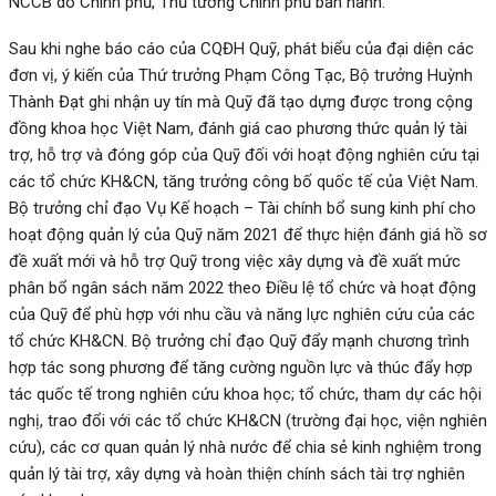
NCCB do Chính phủ, Thủ tướng Chính phủ ban hành.
Sau khi nghe báo cáo của CQĐH Quỹ, phát biểu của đại diện các
đơn vị, ý kiến của Thứ trưởng Phạm Công Tạc, Bộ trưởng Huỳnh
Thành Đạt ghi nhận uy tín mà Quỹ đã tạo dựng được trong cộng
đồng khoa học Việt Nam, đánh giá cao phương thức quản lý tài
trợ, hỗ trợ và đóng góp của Quỹ đối với hoạt động nghiên cứu tại
các tổ chức KH&CN, tăng trưởng công bố quốc tế của Việt Nam.
Bộ trưởng chỉ đạo Vụ Kế hoạch – Tài chính bổ sung kinh phí cho
hoạt động quản lý của Quỹ năm 2021 để thực hiện đánh giá hồ sơ
đề xuất mới và hỗ trợ Quỹ trong việc xây dựng và đề xuất mức
phân bổ ngân sách năm 2022 theo Điều lệ tổ chức và hoạt động
của Quỹ để phù hợp với nhu cầu và năng lực nghiên cứu của các
tổ chức KH&CN. Bộ trưởng chỉ đạo Quỹ đẩy mạnh chương trình
hợp tác song phương để tăng cường nguồn lực và thúc đẩy hợp
tác quốc tế trong nghiên cứu khoa học; tổ chức, tham dự các hội
nghị, trao đổi với các tổ chức KH&CN (trường đại học, viện nghiên
cứu), các cơ quan quản lý nhà nước để chia sẻ kinh nghiệm trong
quản lý tài trợ, xây dựng và hoàn thiện chính sách tài trợ nghiên