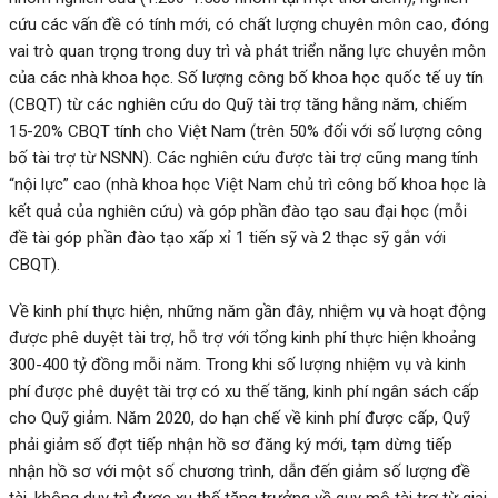
cứu các vấn đề có tính mới, có chất lượng chuyên môn cao, đóng
vai trò quan trọng trong duy trì và phát triển năng lực chuyên môn
của các nhà khoa học. Số lượng công bố khoa học quốc tế uy tín
(CBQT) từ các nghiên cứu do Quỹ tài trợ tăng hằng năm, chiếm
15-20% CBQT tính cho Việt Nam (trên 50% đối với số lượng công
bố tài trợ từ NSNN). Các nghiên cứu được tài trợ cũng mang tính
“nội lực” cao (nhà khoa học Việt Nam chủ trì công bố khoa học là
kết quả của nghiên cứu) và góp phần đào tạo sau đại học (mỗi
đề tài góp phần đào tạo xấp xỉ 1 tiến sỹ và 2 thạc sỹ gắn với
CBQT).
Về kinh phí thực hiện, những năm gần đây, nhiệm vụ và hoạt động
được phê duyệt tài trợ, hỗ trợ với tổng kinh phí thực hiện khoảng
300-400 tỷ đồng mỗi năm. Trong khi số lượng nhiệm vụ và kinh
phí được phê duyệt tài trợ có xu thế tăng, kinh phí ngân sách cấp
cho Quỹ giảm. Năm 2020, do hạn chế về kinh phí được cấp, Quỹ
phải giảm số đợt tiếp nhận hồ sơ đăng ký mới, tạm dừng tiếp
nhận hồ sơ với một số chương trình, dẫn đến giảm số lượng đề
tài, không duy trì được xu thế tăng trưởng về quy mô tài trợ từ giai