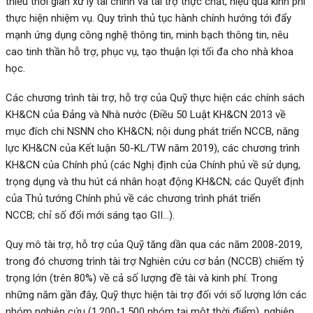
thiểu thời gian xử lý tài chính và tài trợ thực chất, hiệu quả kinh phí
thực hiện nhiệm vụ. Quy trình thủ tục hành chính hướng tới đẩy
mạnh ứng dụng công nghệ thông tin, minh bạch thông tin, nêu
cao tinh thần hỗ trợ, phục vụ, tạo thuận lợi tối đa cho nhà khoa
học.
Các chương trình tài trợ, hỗ trợ của Quỹ
thực hiện các chính sách
KH&CN của Đảng và Nhà nước (Điều 50 Luật KH&CN 2013 về
mục đích chi NSNN cho KH&CN; nội dung phát triển NCCB, năng
lực KH&CN của Kết luận 50-KL/TW năm 2019), các chương trình
KH&CN của Chính phủ (các Nghị định của Chính phủ về sử dụng,
trọng dụng và thu hút cá nhân hoạt động KH&CN; các Quyết định
của Thủ tướng Chính phủ về các chương trình phát triển
NCCB; chỉ số đổi mới sáng tạo GII…).
Quy mô tài trợ, hỗ trợ của Quỹ tăng dần qua các năm 2008-2019,
trong đó chương trình tài trợ Nghiên cứu cơ bản (NCCB) chiếm tỷ
trọng lớn (trên 80%) về cả số lượng đề tài và kinh phí. Trong
những năm gần đây, Quỹ thực hiện tài trợ đối với số lượng lớn các
nhóm nghiên cứu (1.200-1.500 nhóm tại một thời điểm), nghiên