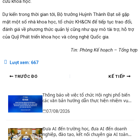
cứu khoa học.
Dự kiến trong thời gian tới, Bộ trưởng Huỳnh Thành Đạt sẽ gặp
mặt một số nhà khoa học, tổ chức KH&CN để tiếp tục trao đổi,
đánh giá về phương thức quản lý cũng như quy mô tài trợ, hỗ trợ
của Quỹ Phát triển khoa học và công nghệ Quốc gia.
Tin: Phòng Kế hoạch – Tổng hợp
Lượt xem:
667
TRƯỚC ĐÓ
KẾ TIẾP
Thông báo về việc tổ chức Hội nghị phổ biến
các văn bản hướng dẫn thực hiện nhiệm vụ
nghiên cứu và phát triển công nghệ chiến
07/08/2026
lược thuộc Chương trình khoa học, công
nghệ và đổi mới sáng tạo quốc gia đặc biệt
về công nghệ chiến lược
Đưa AI đến trường học, đưa AI đến doanh
nghiệp, đào tạo, kết nối chuyên gia AI toàn