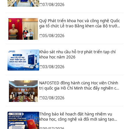
cầu
07/08/2026
Quỹ Phát triển khoa học và công nghệ Quốc
gia tổ chức Lễ trao Bằng khen của Bộ trưởng
và danh hiệu thi đua cho các tập thể, cá
05/08/2026
nhân có thành tích xuất sắc
Khảo sát nhu cầu hỗ trợ phát triển tạp chí
khoa học năm 2026
03/08/2026
NAFOSTED đồng hành cùng Học viện Chính
trị quốc gia Hồ Chí Minh thúc đẩy nghiên cứu
khoa học, công nghệ và đổi mới sáng tạo
02/08/2026
Thông báo kế hoạch đặt hàng nhiệm vụ
khoa học, công nghệ và đổi mới sáng tạo
“Nghiên cứu khoa học tổng kết thi hành, đề