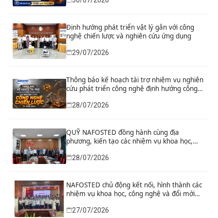
30/07/2026
xuất sửa đổi, bổ sung toàn diện Hiến pháp
năm 2013 đáp ứng yêu cầu phát triển đất
nước trong kỷ nguyên mới”
Định hướng phát triển vật lý gắn với công
nghệ chiến lược và nghiên cứu ứng dụng
29/07/2026
Thông báo kế hoạch tài trợ nhiệm vụ nghiên
cứu phát triển công nghệ định hướng công
nghệ chiến lược năm 2026
28/07/2026
QUỸ NAFOSTED đồng hành cùng địa
phương, kiến tạo các nhiệm vụ khoa học,
công nghệ và đổi mới sáng tạo từ nhu cầu
28/07/2026
phát triển thực tiễn
NAFOSTED chủ động kết nối, hình thành các
nhiệm vụ khoa học, công nghệ và đổi mới
sáng tạo từ nhu cầu thực tiễn của tỉnh Ninh
27/07/2026
Bình