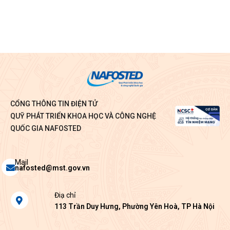
CỔNG THÔNG TIN ĐIỆN TỬ
QUỸ PHÁT TRIỂN KHOA HỌC VÀ CÔNG NGHỆ
QUỐC GIA NAFOSTED
Envelope
Mail
nafosted@mst.gov.vn
Map-
Điạ chỉ
marker-
113 Trần Duy Hưng, Phường Yên Hoà, TP Hà Nội
alt