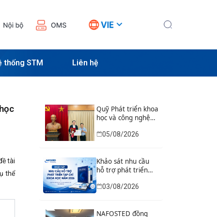
ệ thống STM
Liên hệ
 học
Quỹ Phát triển khoa
học và công nghệ
Quốc gia tổ chức Lễ
05/08/2026
trao Bằng khen của
Bộ trưởng và danh
hiệu thi đua cho các
ề tài
tập thể, cá nhân có
Khảo sát nhu cầu
thành tích xuất sắc
hỗ trợ phát triển
ụ thể
tạp chí khoa học
03/08/2026
năm 2026
NAFOSTED đồng