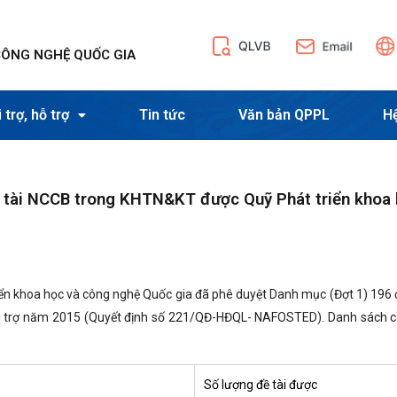
CÔNG NGHỆ QUỐC GIA
 trợ, hỗ trợ
Tin tức
Văn bản QPPL
H
 tài NCCB trong KHTN&KT được Quỹ Phát triển khoa
iển khoa học và công nghệ Quốc gia đã phê duyệt Danh mục (Đợt 1) 196 đ
ài trợ năm 2015 (Quyết định số 221/QĐ-HĐQL- NAFOSTED). Danh sách c
Số lượng đề tài được