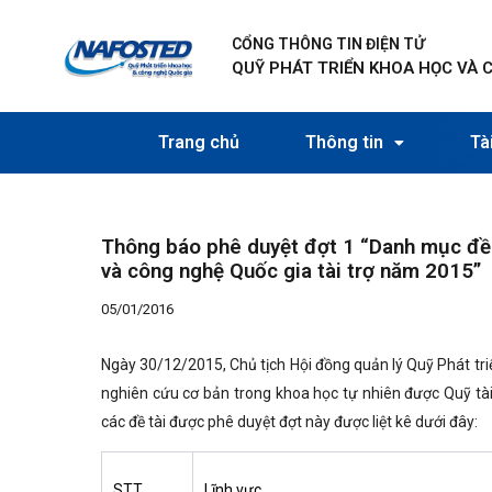
Nhảy
Điều
tới
hướng
CỔNG THÔNG TIN ĐIỆN TỬ
nội
bài
QUỸ PHÁT TRIỂN KHOA HỌC VÀ 
dung
viết
Trang chủ
Thông tin
Tài
Thông báo phê duyệt đợt 1 “Danh mục đề
và công nghệ Quốc gia tài trợ năm 2015”
05/01/2016
Ngày 30/12/2015, Chủ tịch Hội đồng quản lý Quỹ Phát tr
nghiên cứu cơ bản trong khoa học tự nhiên được Quỹ t
các đề tài được phê duyệt đợt này được liệt kê dưới đây:
STT
Lĩnh vực