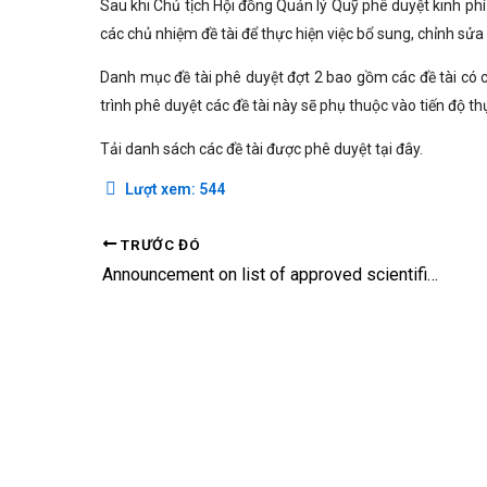
Sau khi Chủ tịch Hội đồng Quản lý Quỹ phê duyệt kinh ph
các chủ nhiệm đề tài để thực hiện việc bổ sung, chỉnh sử
Danh mục đề tài phê duyệt đợt 2 bao gồm các đề tài có ch
trình phê duyệt các đề tài này sẽ phụ thuộc vào tiến độ t
Tải danh sách các đề tài được phê duyệt tại đây.
Lượt xem:
544
TRƯỚC ĐÓ
Announcement on list of approved scientific research projects in NAFOSTED – FWO Bilateral Joint Funding Program 2015