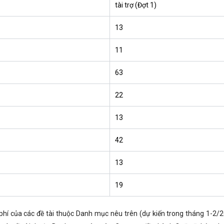
tài trợ (Đợt 1)
13
11
63
22
13
p
42
13
19
phí của các đề tài thuộc Danh mục nêu trên (dự kiến trong tháng 1-2/2